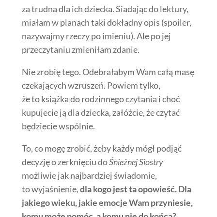
za trudna dla ich dziecka. Siadając do lektury,
miałam w planach taki dokładny opis (spoiler,
nazywajmy rzeczy po imieniu). Ale po jej
przeczytaniu zmieniłam zdanie.
Nie zrobię tego. Odebrałabym Wam całą masę
czekających wzruszeń. Powiem tylko,
że to książka do rodzinnego czytania i choć
kupujecie ją dla dziecka, załóżcie, że czytać
będziecie wspólnie.
To, co mogę zrobić, żeby każdy mógł podjąć
decyzję o zerknięciu do
Śnieżnej Siostry
możliwie jak najbardziej świadomie,
to wyjaśnienie,
dla kogo jest ta opowieść. Dla
jakiego wieku, jakie emocje Wam przyniesie,
komu może pomóc, a komu nie do końca?