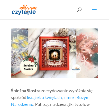
Śnieżna Siostra
zdecydowanie wyróżnia się
spośród
książek o świętach
,
zimie
i
Bożym
Narodzeniu
. Patrząc na dziesiątki tytułów