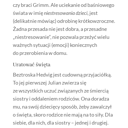
czy braci Grimm. Ale uciekanie od baśniowego
świata w imię
niestresowania dzieci
, jest
(delikatnie mówiąc) odrobinę krótkowzroczne.
Żadna przesada nie jest dobra, a przesadne
„niestresowanie”, nie pozwala przeżyć wielu
ważnych sytuacji (emocji) koniecznych
do przerobienia w domu.
Uratować święta
Beztroska Hedvig jest cudowną przyjaciółką.
To jej pierwszej Julian zwierza się
ze wszystkich uczuć związanych ze śmiercią
siostry i oddaleniem rodziców. Ona doradza
mu, na swój dziecięcy sposób, żeby zawalczył
o święta, skoro rodzice nie mają na to siły. Dla
siebie, dla nich, dla siostry – jednej i drugiej.