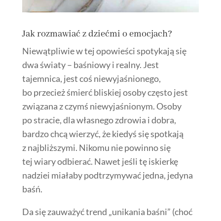
Jak rozmawiać z dziećmi o emocjach?
Niewątpliwie w tej opowieści spotykają się
dwa światy – baśniowy i realny. Jest
tajemnica, jest coś niewyjaśnionego,
bo przecież śmierć bliskiej osoby często jest
związana z czymś niewyjaśnionym. Osoby
po stracie, dla własnego zdrowia i dobra,
bardzo chcą wierzyć, że kiedyś się spotkają
z najbliższymi. Nikomu nie powinno się
tej wiary odbierać. Nawet jeśli tę iskierkę
nadziei miałaby podtrzymywać jedna, jedyna
baśń.
Da się zauważyć trend „unikania baśni” (choć