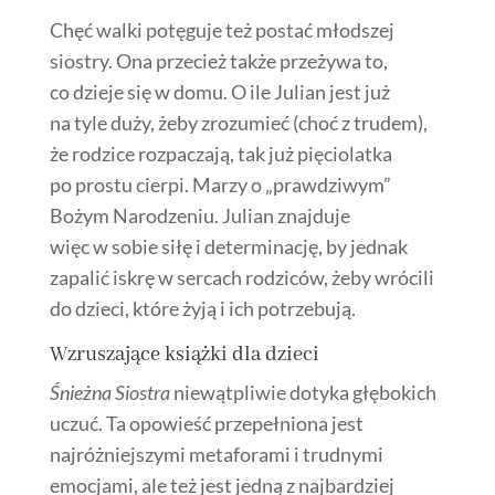
Chęć walki potęguje też postać młodszej
siostry. Ona przecież także przeżywa to,
co dzieje się w domu. O ile Julian jest już
na tyle duży, żeby zrozumieć (choć z trudem),
że rodzice rozpaczają, tak już pięciolatka
po prostu cierpi. Marzy o „prawdziwym”
Bożym Narodzeniu. Julian znajduje
więc w sobie siłę i determinację, by jednak
zapalić iskrę w sercach rodziców, żeby wrócili
do dzieci, które żyją i ich potrzebują.
Wzruszające książki dla dzieci
Śnieżna Siostra
niewątpliwie dotyka głębokich
uczuć. Ta opowieść przepełniona jest
najróżniejszymi metaforami i trudnymi
emocjami, ale też jest jedną z najbardziej