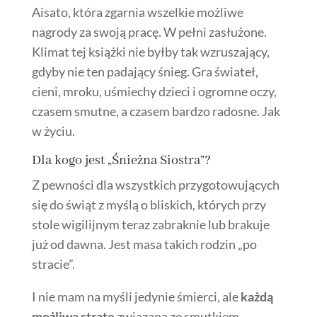
Aisato, która zgarnia wszelkie możliwe
nagrody za swoją pracę. W pełni zasłużone.
Klimat tej książki nie byłby tak wzruszający,
gdyby nie ten padający śnieg. Gra świateł,
cieni, mroku, uśmiechy dzieci i ogromne oczy,
czasem smutne, a czasem bardzo radosne. Jak
w życiu.
Dla kogo jest „Śnieżna Siostra”?
Z pewności dla wszystkich przygotowujących
się do świąt z myślą o bliskich, których przy
stole wigilijnym teraz zabraknie lub brakuje
już od dawna. Jest masa takich rodzin „po
stracie”.
I nie mam na myśli jedynie śmierci, ale
każdą
możliwą stratę
związaną ze smutkiem