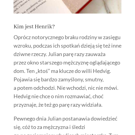
Kim jest Henrik?
Oprócz notorycznego braku rodziny w zasięgu
wzroku, podczas ich spotkań dzieją się też inne
dziwne rzeczy. Julian parę razy zauważa
przez okno starszego mężczyznę oglądającego
dom. Ten „ktoś” ma klucze do willi Hedvig.
Pojawia się bardzo zamyślony, smutny,
a potem odchodzi. Nie wchodzi, nic nie mówi.
Hedvig nie chce o nim rozmawiać, choć
przyznaje, że też go parę razy widziała.
Pewnego dnia Julian postanawia dowiedzieć
się, cóż to za mężczyzna i śledzi