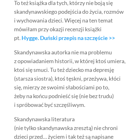
To też książka dla tych, którzy nie boją się
skandynawskiego podejścia do życia, rozmów
i wychowania dzieci. Więcej na ten temat
mówiłam przy okazji recenzji książki
pt.
Hygge. Duński przepis na szczęście >>
Skandynawska autorka nie ma problemu
z opowiadaniem historii, w której ktoś umiera,
ktoś się smuci. Tu też dziecko ma depresję
(starsza siostra), ktoś tęskni, przeżywa, kłóci
się, mierzy ze swoimi słabościami po to,
żeby na końcu podnieść się (nie bez trudu)
i spróbować być szczęśliwym.
Skandynawska literatura
(nie tylko skandynawska zresztą) nie chroni
dzieci przed… życiem i tak też są napisane