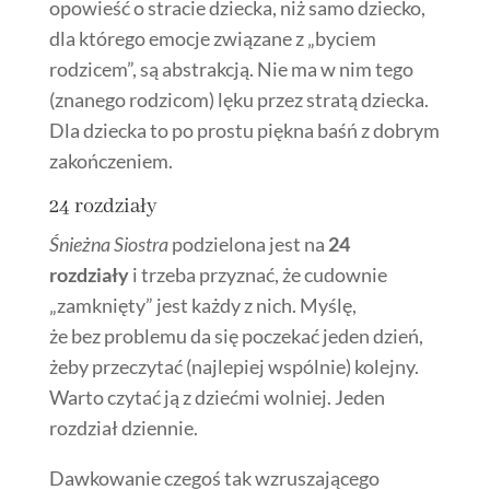
opowieść o stracie dziecka, niż samo dziecko,
dla którego emocje związane z „byciem
rodzicem”, są abstrakcją. Nie ma w nim tego
(znanego rodzicom) lęku przez stratą dziecka.
Dla dziecka to po prostu piękna baśń z dobrym
zakończeniem.
24 rozdziały
Śnieżna Siostra
podzielona jest na
24
rozdziały
i trzeba przyznać, że cudownie
„zamknięty” jest każdy z nich. Myślę,
że bez problemu da się poczekać jeden dzień,
żeby przeczytać (najlepiej wspólnie) kolejny.
Warto czytać ją z dziećmi wolniej. Jeden
rozdział dziennie.
Dawkowanie czegoś tak wzruszającego