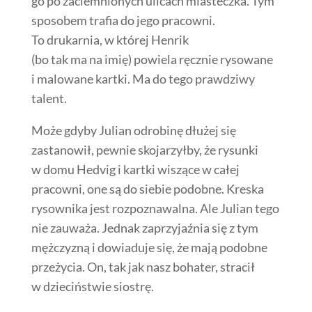
go po zaciemnionych ulicach miasteczka. Tym
sposobem trafia do jego pracowni.
To drukarnia, w której Henrik
(bo tak ma na imię) powiela ręcznie rysowane
i malowane kartki. Ma do tego prawdziwy
talent.
Może gdyby Julian odrobinę dłużej się
zastanowił, pewnie skojarzyłby, że rysunki
w domu Hedvig i kartki wiszące w całej
pracowni, one są do siebie podobne. Kreska
rysownika jest rozpoznawalna. Ale Julian tego
nie zauważa. Jednak zaprzyjaźnia się z tym
mężczyzną i dowiaduje się, że mają podobne
przeżycia. On, tak jak nasz bohater, stracił
w dzieciństwie siostrę.