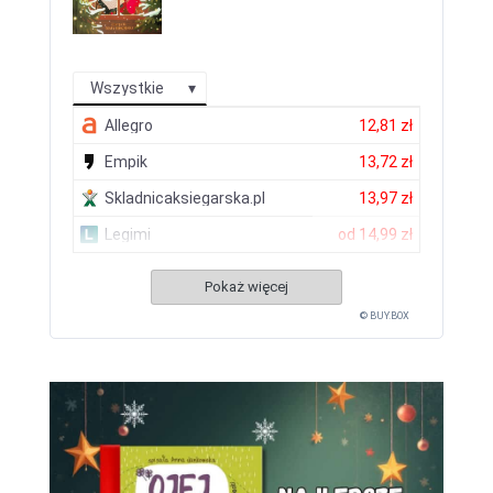
Wszystkie
Allegro
12,81 zł
Empik
13,72 zł
Skladnicaksiegarska.pl
13,97 zł
Legimi
od
14,99 zł
Pokaż więcej
© BUY.BOX