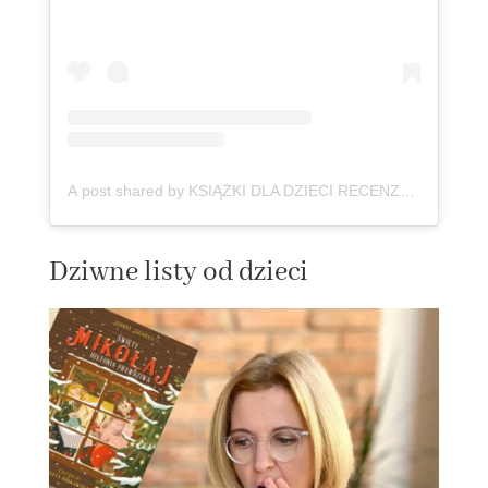
A post shared by KSIĄŻKI DLA DZIECI RECENZJE okiem pedagoga | Aktywne Czytanie (@ksiazki_aktywneczytanie)
Dziwne listy od dzieci