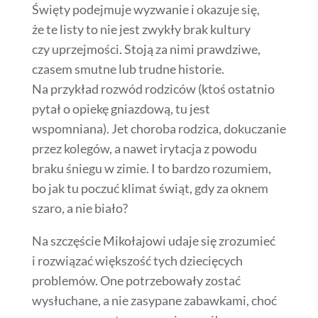
Święty podejmuje wyzwanie i okazuje się,
że te listy to nie jest zwykły brak kultury
czy uprzejmości. Stoją za nimi prawdziwe,
czasem smutne lub trudne historie.
Na przykład rozwód rodziców (ktoś ostatnio
pytał o opiekę gniazdową, tu jest
wspomniana). Jet choroba rodzica, dokuczanie
przez kolegów, a nawet irytacja z powodu
braku śniegu w zimie. I to bardzo rozumiem,
bo jak tu poczuć klimat świąt, gdy za oknem
szaro, a nie biało?
Na szczęście Mikołajowi udaje się zrozumieć
i rozwiązać większość tych dziecięcych
problemów. One potrzebowały zostać
wysłuchane, a nie zasypane zabawkami, choć