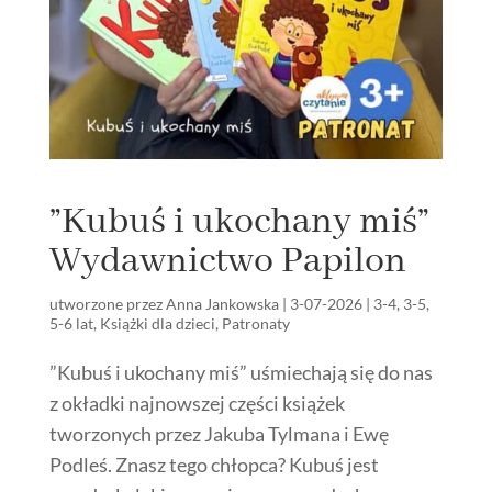
”Kubuś i ukochany miś”
Wydawnictwo Papilon
utworzone przez
Anna Jankowska
|
3-07-2026
|
3-4
,
3-5
,
5-6 lat
,
Książki dla dzieci
,
Patronaty
”Kubuś i ukochany miś” uśmiechają się do nas
z okładki najnowszej części książek
tworzonych przez Jakuba Tylmana i Ewę
Podleś. Znasz tego chłopca? Kubuś jest