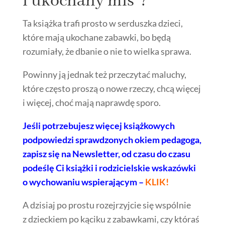
i ukochany miś”?
Ta książka trafi prosto w serduszka dzieci,
które mają ukochane zabawki, bo będą
rozumiały, że dbanie o nie to wielka sprawa.
Powinny ją jednak też przeczytać maluchy,
które często proszą o nowe rzeczy, chcą więcej
i więcej, choć mają naprawdę sporo.
Jeśli potrzebujesz więcej książkowych
podpowiedzi sprawdzonych okiem pedagoga,
zapisz się na Newsletter, od czasu do czasu
podeślę Ci książki i rodzicielskie wskazówki
o wychowaniu wspierającym –
KLIK!
A dzisiaj po prostu rozejrzyjcie się wspólnie
z dzieckiem po kąciku z zabawkami, czy któraś