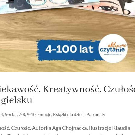
 Ciekawość. Kreatywność. Czułoś
ngielsku
-4
,
5-6 lat
,
7-8
,
9-10
,
Emocje
,
Książki dla dzieci
,
Patronaty
wność. Czułość. Autorka Aga Chojnacka. Ilustracje Klaudia