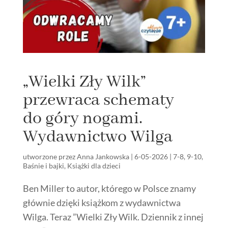
„Wielki Zły Wilk”
przewraca schematy
do góry nogami.
Wydawnictwo Wilga
utworzone przez
Anna Jankowska
|
6-05-2026
|
7-8
,
9-10
,
Baśnie i bajki
,
Książki dla dzieci
Ben Miller to autor, którego w Polsce znamy
głównie dzięki książkom z wydawnictwa
Wilga. Teraz ”Wielki Zły Wilk. Dziennik z innej