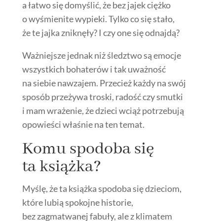
a łatwo się domyślić, że bez jajek ciężko
o wyśmienite wypieki. Tylko co się stało,
że te jajka zniknęły? I czy one się odnajdą?
Ważniejsze jednak niż śledztwo są emocje
wszystkich bohaterów i tak uważność
na siebie nawzajem. Przecież każdy na swój
sposób przeżywa troski, radość czy smutki
i mam wrażenie, że dzieci wciąż potrzebują
opowieści właśnie na ten temat.
Komu spodoba się
ta książka?
Myślę, że ta książka spodoba się dzieciom,
które lubią spokojne historie,
bez zagmatwanej fabuły, ale z klimatem