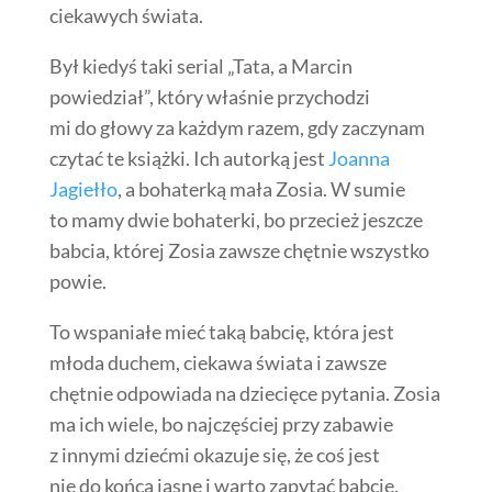
ciekawych świata.
Był kiedyś taki serial „Tata, a Marcin
powiedział”, który właśnie przychodzi
mi do głowy za każdym razem, gdy zaczynam
czytać te książki. Ich autorką jest
Joanna
Jagiełło
, a bohaterką mała Zosia. W sumie
to mamy dwie bohaterki, bo przecież jeszcze
babcia, której Zosia zawsze chętnie wszystko
powie.
To wspaniałe mieć taką babcię, która jest
młoda duchem, ciekawa świata i zawsze
chętnie odpowiada na dziecięce pytania. Zosia
ma ich wiele, bo najczęściej przy zabawie
z innymi dziećmi okazuje się, że coś jest
nie do końca jasne i warto zapytać babcię.