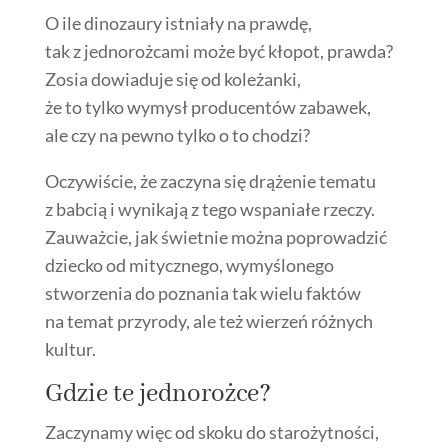
O ile dinozaury istniały na prawdę,
tak z jednorożcami może być kłopot, prawda?
Zosia dowiaduje się od koleżanki,
że to tylko wymysł producentów zabawek,
ale czy na pewno tylko o to chodzi?
Oczywiście, że zaczyna się drążenie tematu
z babcią i wynikają z tego wspaniałe rzeczy.
Zauważcie, jak świetnie można poprowadzić
dziecko od mitycznego, wymyślonego
stworzenia do poznania tak wielu faktów
na temat przyrody, ale też wierzeń różnych
kultur.
Gdzie te jednorożce?
Zaczynamy więc od skoku do starożytności,