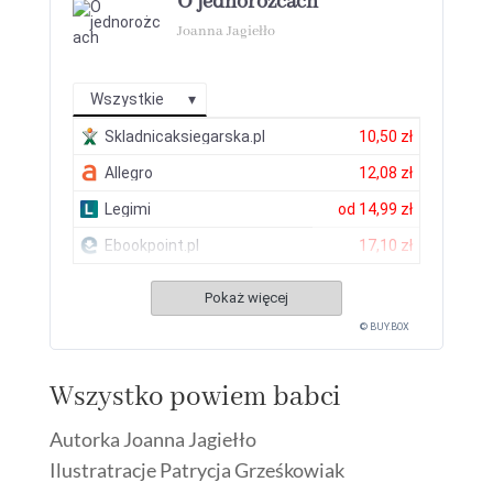
O jednorożcach
Joanna Jagiełło
Wszystkie
Skladnicaksiegarska.pl
10,50 zł
Allegro
12,08 zł
Legimi
od
14,99 zł
Ebookpoint.pl
17,10 zł
Pokaż więcej
© BUY.BOX
Wszystko powiem babci
Autorka Joanna Jagiełło
Ilustratracje Patrycja Grześkowiak