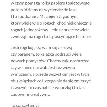
w czym pomaga rolka papieru toaletowego,
potem idziemy na wycieczkę do lasu.
I tu spotkanie z Maciejem Jagodnym,
który wiele wie o rogach, choć niekoniecznie
rogach jednorożców. Jednak przecież wiele
zwierząt ma rogi i to są fascynujące historie.
Jeśli rogi kojarzą wam się z krową
czy baranem, to książka podrzuci wiele
nowych pomysłów. Choćby żuk, nosorożec
czy w końcu narwal. Jest też wizyta
w muzeum, a przede wszystkim jest w tych
obu książkach coś, czego nie da się zmierzyć
i zważyć. To czas babci z wnuczką i to taki
cudownie kreatywny.
To co, czytamy?