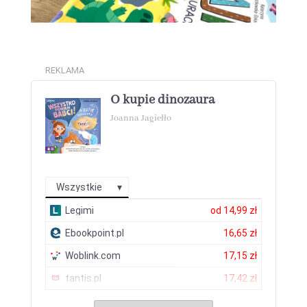
REKLAMA
O kupie dinozaura
Joanna Jagiełło
Wszystkie
Legimi
od
14,99 zł
Ebookpoint.pl
16,65 zł
Woblink.com
17,15 zł
tantis.pl
17,42 zł