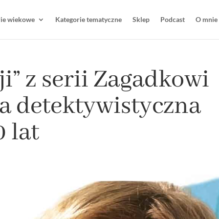
rie wiekowe
Kategorie tematyczne
Sklep
Podcast
O mnie
i” z serii Zagadkowi
ka detektywistyczna
 lat