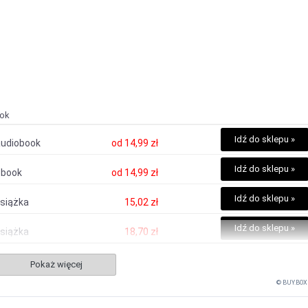
ok
Idź do sklepu »
audiobook
od
14,99 zł
Idź do sklepu »
ebook
od
14,99 zł
Idź do sklepu »
książka
15,02 zł
Idź do sklepu »
książka
18,70 zł
Pokaż więcej
© BUY.BOX