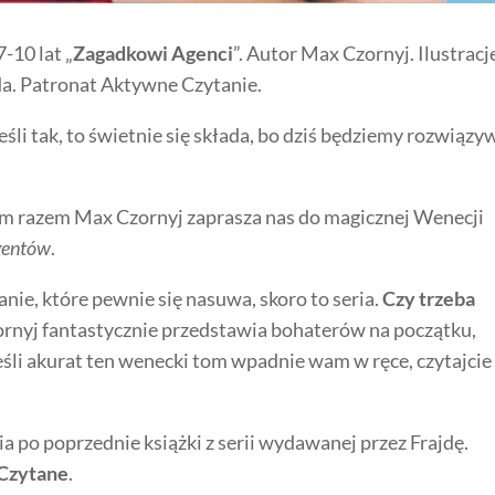
7-10 lat „
Zagadkowi Agenci
”. Autor Max Czornyj. Ilustracj
a. Patronat Aktywne Czytanie.
eśli tak, to świetnie się składa, bo dziś będziemy rozwiązy
ym razem Max Czornyj zaprasza nas do magicznej Wenecji
gentów
.
ie, które pewnie się nasuwa, skoro to seria.
Czy trzeba
rnyj fantastycznie przedstawia bohaterów na początku,
eśli akurat ten wenecki tom wpadnie wam w ręce, czytajcie
a po poprzednie książki z serii wydawanej przez Frajdę.
 Czytane
.