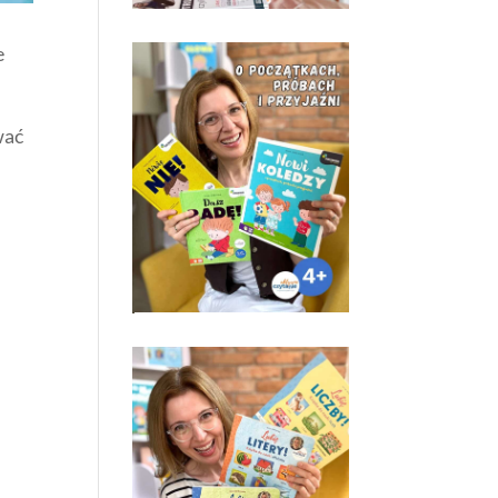
e
wać