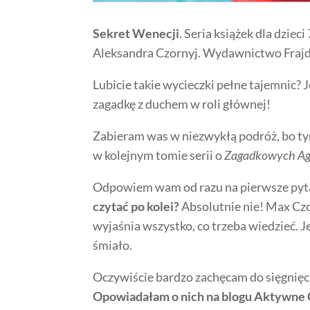
Sekret Wenecji
. Seria książek dla dzieci 
Aleksandra Czornyj. Wydawnictwo Frajd
Lubicie takie wycieczki pełne tajemnic? J
zagadkę z duchem w roli głównej!
Zabieram was w niezwykłą podróż, bo t
w kolejnym tomie serii o
Zagadkowych A
Odpowiem wam od razu na pierwsze pytan
czytać po kolei?
Absolutnie nie! Max Czo
wyjaśnia wszystko, co trzeba wiedzieć. J
śmiało.
Oczywiście bardzo zachęcam do sięgnięci
Opowiadałam o nich na blogu Aktywne