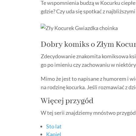
Te wspomnienia budzą w Kocurku ciepłe u
gdzie? Czy uda się spotkać z najbliższym
Dobry komiks o Złym Kocu
Zdecydowanie znakomita komiksowa książk
go po imieniu czy zachowaniu w niektóry
Mimo że jest to napisane z humorem i wi
na rodzinę kocurka. Jeśli rozmawiać z d
Więcej przygód
W tej serii znajdziemy mnóstwo przygód
Sto lat
Kąpiel