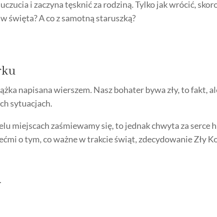
czucia i zaczyna tęsknić za rodziną. Tylko jak wrócić, s
i w święta? A co z samotną staruszką?
rku
a napisana wierszem. Nasz bohater bywa zły, to fakt, ale 
ch sytuacjach.
elu miejscach zaśmiewamy się, to jednak chwyta za serce h
ziećmi o tym, co ważne w trakcie świąt, zdecydowanie Zły
.