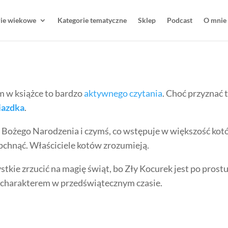
rie wiekowe
Kategorie tematyczne
Sklep
Podcast
O mnie
m w książce to bardzo
aktywnego czytania
. Choć przyznać t
iazdka
.
Bożego Narodzenia i czymś, co wstępuje w większość kotó
zepchnąć. Właściciele kotów zrozumieją.
ie zrzucić na magię świąt, bo Zły Kocurek jest po prostu z
m charakterem w przedświątecznym czasie.