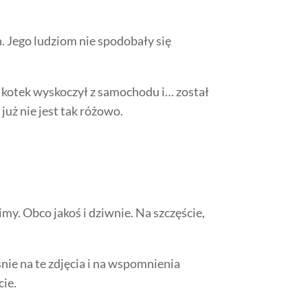
. Jego ludziom nie spodobały się
 kotek wyskoczył z samochodu i… został
już nie jest tak różowo.
imy. Obco jakoś i dziwnie. Na szczęście,
nie na te zdjęcia i na wspomnienia
cie.