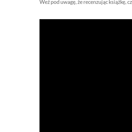
Weź pod uwagę, że recenzując książkę, c