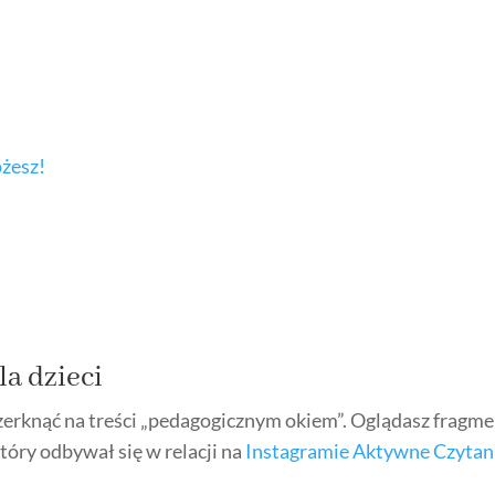
ożesz!
la dzieci
 zerknąć na treści „pedagogicznym okiem”. Oglądasz fragm
który odbywał się w relacji na
Instagramie Aktywne Czytan