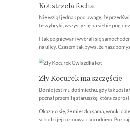
Kot strzela focha
Nie wziął jednak pod uwagę, że przedświ
te wybryki, wszyscy się na siebie pogniew
I tak pogniewani wybrali się samochode
na ulicy. Czasem tak bywa, że nasz pomys
Zły Kocurek ma szczęście
Bo nie jest mu do śmiechu, gdy tak został
poznał przemiłą staruszkę, która zaprosił
Okazało się, że mieszka sama, wnuki dale
schodzi jej rozmowa z kocurkiem. Poznajemy