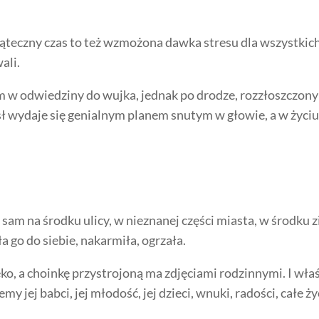
ąteczny czas to też wzmożona dawka stresu dla wszystkich
ali.
m w odwiedziny do wujka, jednak po drodze, rozzłoszczony
ł wydaje się genialnym planem snutym w głowie, a w życiu 
 sam na środku ulicy, w nieznanej części miasta, w środku z
a go do siebie, nakarmiła, ogrzała.
ko, a choinkę przystrojoną ma zdjęciami rodzinnymi. I właś
 jej babci, jej młodość, jej dzieci, wnuki, radości, całe ży