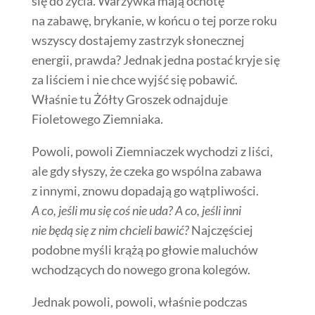
się do życia. Warzywka mają ochotę
na zabawę, brykanie, w końcu o tej porze roku
wszyscy dostajemy zastrzyk słonecznej
energii, prawda? Jednak jedna postać kryje się
za liściem i nie chce wyjść się pobawić.
Właśnie tu Żółty Groszek odnajduje
Fioletowego Ziemniaka.
Powoli, powoli Ziemniaczek wychodzi z liści,
ale gdy słyszy, że czeka go wspólna zabawa
z innymi, znowu dopadają go wątpliwości.
A co, jeśli mu się coś nie uda? A co, jeśli inni
nie będą się z nim chcieli bawić?
Najczęściej
podobne myśli krążą po głowie maluchów
wchodzących do nowego grona kolegów.
Jednak powoli, powoli, właśnie podczas