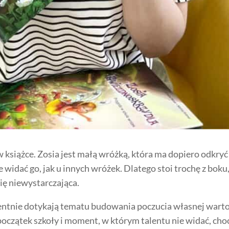
 w książce. Zosia jest małą wróżką, która ma dopiero odkryć
e widać go, jak u innych wróżek. Dlatego stoi trochę z boku
się niewystarczająca.
wentnie dotykają tematu budowania poczucia własnej warto
początek szkoły i moment, w którym talentu nie widać, cho