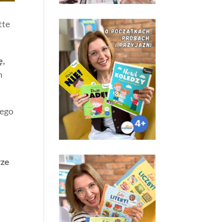
tte
ę,
h
nego
rze