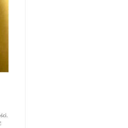
,
ści.
ć