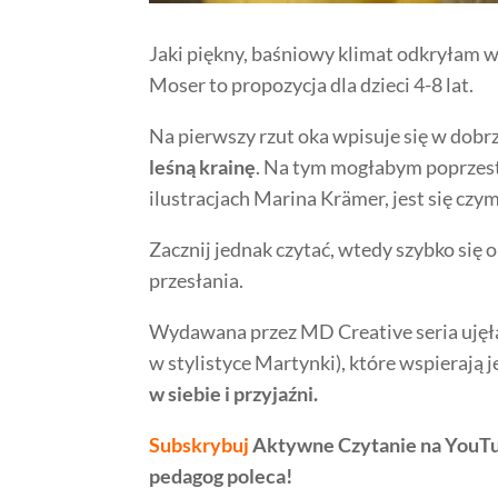
Jaki piękny, baśniowy klimat odkryłam w
Moser to propozycja dla dzieci 4-8 lat.
Na pierwszy rzut oka wpisuje się w dob
leśną krainę
. Na tym mogłabym poprzest
ilustracjach Marina Krämer, jest się czy
Zacznij jednak czytać, wtedy szybko się 
przesłania.
Wydawana przez MD Creative seria ujęł
w stylistyce Martynki), które wspierają 
w siebie i przyjaźni.
Subskrybuj
Aktywne Czytanie na YouTu
pedagog poleca!