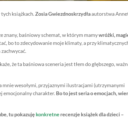
 tych książkach.
Zosia Gwiezdnoskrzydła
autorstwa Anne
rze znany, baśniowy schemat, w którym mamy
wróżki, magi
ać, bo to zdecydowanie moje klimaty, a przy klimatycznyc
m zachwycać.
okaże, że ta baśniowa sceneria jest tłem do głębszego, waż
a mnie wesołymi, przyjaznymi ilustracjami (utrzymanymi
jej emocjonalny charakter.
Bo to jest seria o emocjach, wie
be, tu pokazuję
konkretne
recenzje książek dla dzieci –