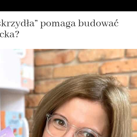
skrzydła” pomaga budować
ecka?