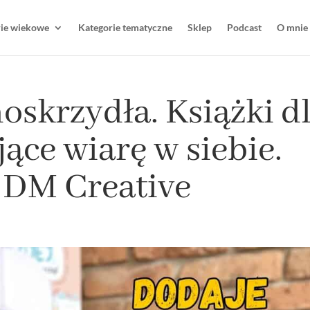
rie wiekowe
Kategorie tematyczne
Sklep
Podcast
O mnie
oskrzydła. Książki d
jące wiarę w siebie.
DM Creative