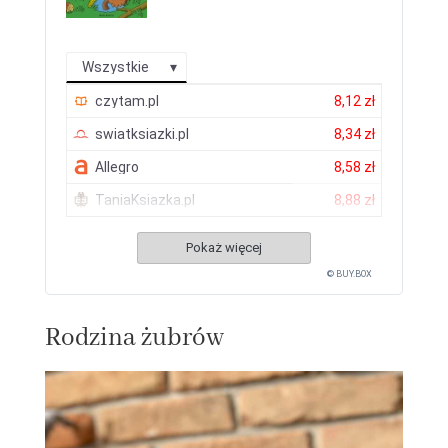
Wszystkie
czytam.pl
8,12 zł
swiatksiazki.pl
8,34 zł
Allegro
8,58 zł
TaniaKsiazka.pl
8,88 zł
Pokaż więcej
© BUY.BOX
Rodzina żubrów