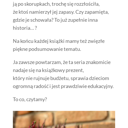
ją po skorupkach, trochę się rozzłościła,
że ktoś namierzył jej zapasy. Czy zapamięta,
gdzie je schowała? To już zupełnie inna
historia… ?
Na końcu każdej książki mamy też zwięzłe
piękne podsumowanie tematu.
Ja zawsze powtarzam, że ta seria znakomicie
nadaje się na książkowy prezent,
który nie rujnuje budżetu, sprawia dzieciom
ogromną radość i jest prawdziwie edukacyjny.
To co, czytamy?