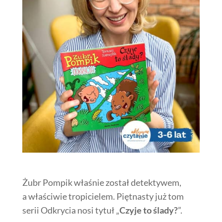
Żubr Pompik właśnie został detektywem,
a właściwie tropicielem. Piętnasty już tom
serii Odkrycia nosi tytuł „
Czyje to ślady?
”.