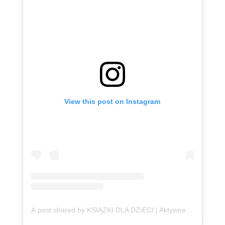
View this post on Instagram
A post shared by KSIĄŻKI DLA DZIECI | Aktywne Czytanie | Anna Jankowska (@ksiazki_aktywneczytanie)