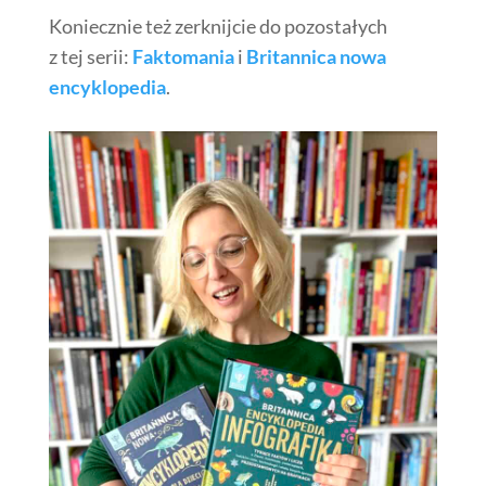
Koniecznie też zerknijcie do pozostałych
z tej serii:
Faktomania
i
Britannica nowa
encyklopedia
.