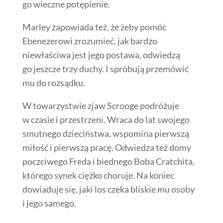
go wieczne potępienie.
Marley zapowiada też, że żeby pomóc
Ebenezerowi zrozumieć, jak bardzo
niewłaściwa jest jego postawa, odwiedzą
go jeszcze trzy duchy. I spróbują przemówić
mu do rozsądku.
W towarzystwie zjaw Scrooge podróżuje
w czasie i przestrzeni. Wraca do lat swojego
smutnego dzieciństwa, wspomina pierwszą
miłość i pierwszą pracę. Odwiedza też domy
poczciwego Freda i biednego Boba Cratchita,
którego synek ciężko choruje. Na koniec
dowiaduje się, jaki los czeka bliskie mu osoby
i jego samego.