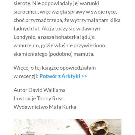
sierotę. Nie odpowiadały jej warunki
sierocińcu, więc wzięła sprawy w swoje ręce,
choć przyznać trzeba, że wytrzymała tam kilka
ładnych lat. Akcja toczy się w dawnym
Londynie, a nasza bohaterka ląduje
w muzeum, gdzie właśnie przywieziono
skamieniałego (podobno) mamuta.
Więcej o tej książce opowiedziałam
w recenzji:
Potwór z Arktyki >>
Autor David Walliams
Ilustracje Tonny Ross
Wydawnictwo Mała Kurka