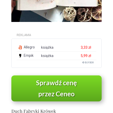
REKLAMA
Allegro
książka
3,33 zł
Empik
książka
5,99 zł
© BUY.BOX
Sprawdź cenę
przez Ceneo
Duch Fabryki Krówek