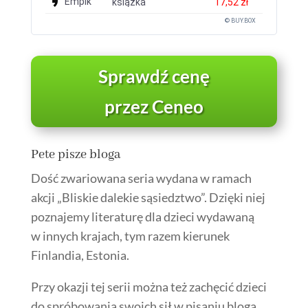
Empik
książka
17,52 zł
© BUY.BOX
Sprawdź cenę
przez Ceneo
Pete pisze bloga
Dość zwariowana seria wydana w ramach
akcji „Bliskie dalekie sąsiedztwo”. Dzięki niej
poznajemy literaturę dla dzieci wydawaną
w innych krajach, tym razem kierunek
Finlandia, Estonia.
Przy okazji tej serii można też zachęcić dzieci
do spróbowania swoich sił w pisaniu bloga,