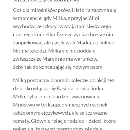
Coś dla miłośników psów. Historia zaczyna się
w momencie, gdy Miłka, z przyjaciółmi
wychodzą ze szkoły i zastają tam siedzącego
czarnego kundelka. Dziewczynka chce się nim
zaopiekować, ale pasek woli Marka, jej kolegę.
Nic nie szkodzi, Milką się nie poddaje,
zwłaszcza że Marek nie ma warunków,
żeby tak do końca zająć się nowym psem.
Milką postanawia pomóc koledze, do akcji tez
dziarsko włącza się Kasiola, przyjaciółka
Miłki, tylko nieco bardziej zwariowana.
Mnóstwo w tej książce śmiesznych scenek,
także omyłek językowych, ale są też ważne
tematy. Głównie relacje rodzice – dzieci, które
pokazują, że nawet bogaty dom, nie daje