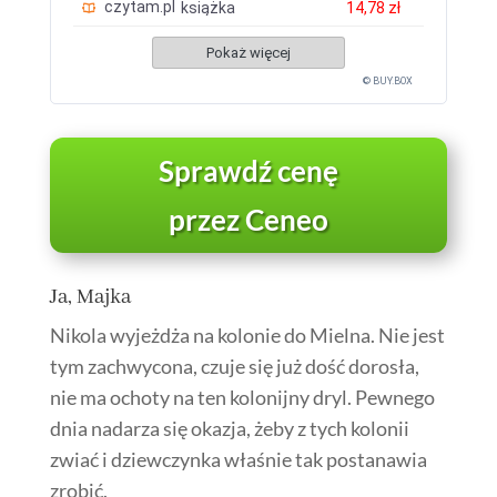
czytam.pl
książka
14,78 zł
Pokaż więcej
© BUY.BOX
Sprawdź cenę
przez Ceneo
Ja, Majka
Nikola wyjeżdża na kolonie do Mielna. Nie jest
tym zachwycona, czuje się już dość dorosła,
nie ma ochoty na ten kolonijny dryl. Pewnego
dnia nadarza się okazja, żeby z tych kolonii
zwiać i dziewczynka właśnie tak postanawia
zrobić.