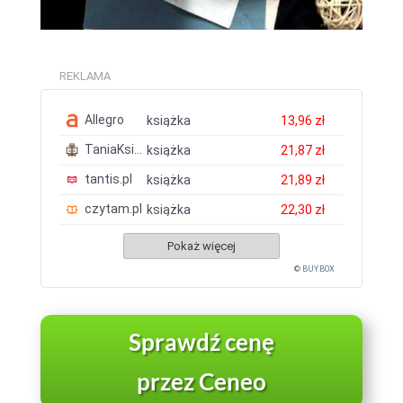
REKLAMA
Allegro
książka
13,96 zł
TaniaKsiazka.pl
książka
21,87 zł
tantis.pl
książka
21,89 zł
czytam.pl
książka
22,30 zł
Pokaż więcej
© BUY.BOX
Sprawdź cenę
przez Ceneo