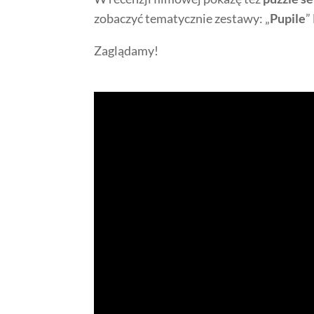
zobaczyć tematycznie zestawy: „
Pupile
”
Zaglądamy!