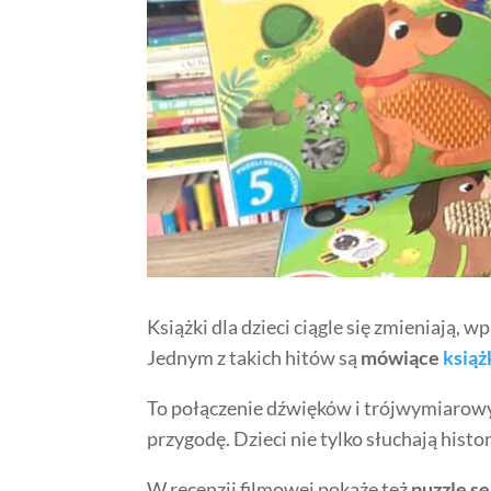
Książki dla dzieci ciągle się zmieniają,
Jednym z takich hitów są
mówiące
książ
To połączenie dźwięków i trójwymiarowyc
przygodę. Dzieci nie tylko słuchają histo
W recenzji filmowej pokażę też
puzzle s