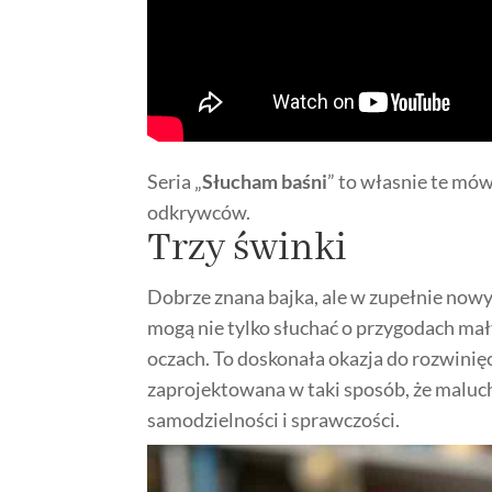
Seria „
Słucham baśni
” to własnie te mów
odkrywców.
Trzy świnki
Dobrze znana bajka, ale w zupełnie nowy
mogą nie tylko słuchać o przygodach mał
oczach. To doskonała okazja do rozwinięc
zaprojektowana w taki sposób, że maluc
samodzielności i sprawczości.