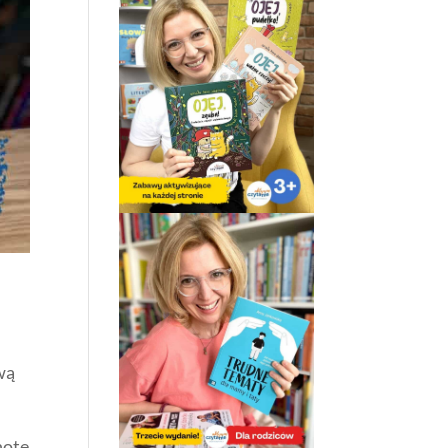
wą
hotę