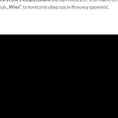
 lub „
Wieś
”, to konicznie obejrzyjcie filmową opowieść.