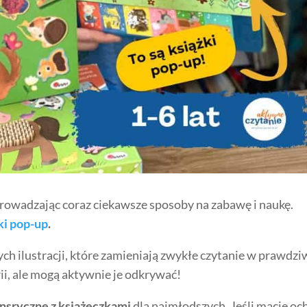
 wprowadzając coraz ciekawsze sposoby na zabawę i naukę.
ki pop-up
.
h ilustracji, które zamieniają zwykłe czytanie w prawdzi
rii, ale mogą aktywnie je odkrywać!
ensryczne z książeczkami
dla najmłodszych. Jeśli macie oc