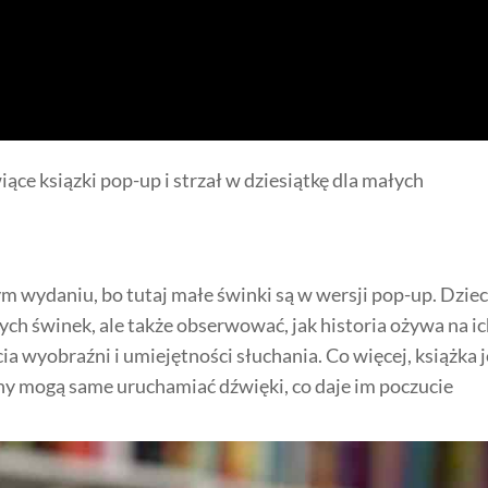
iące ksiązki pop-up i strzał w dziesiątkę dla małych
m wydaniu, bo tutaj małe świnki są w wersji pop-up. Dziec
ych świnek, ale także obserwować, jak historia ożywa na i
ia wyobraźni i umiejętności słuchania. Co więcej, książka j
hy mogą same uruchamiać dźwięki, co daje im poczucie