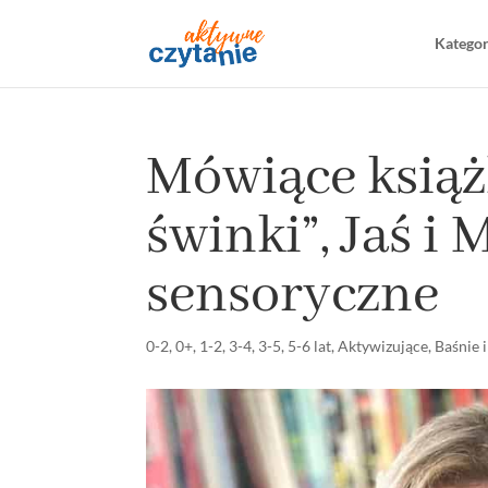
Katego
Mówiące książ
świnki”, Jaś i 
sensoryczne
0-2
,
0+
,
1-2
,
3-4
,
3-5
,
5-6 lat
,
Aktywizujące
,
Baśnie i