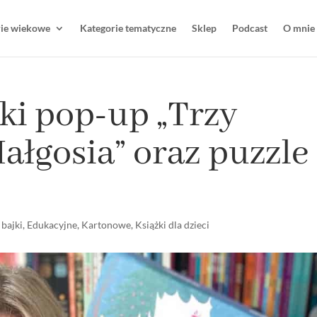
rie wiekowe
Kategorie tematyczne
Sklep
Podcast
O mnie
ki pop-up „Trzy
Małgosia” oraz puzzle
 bajki
,
Edukacyjne
,
Kartonowe
,
Książki dla dzieci