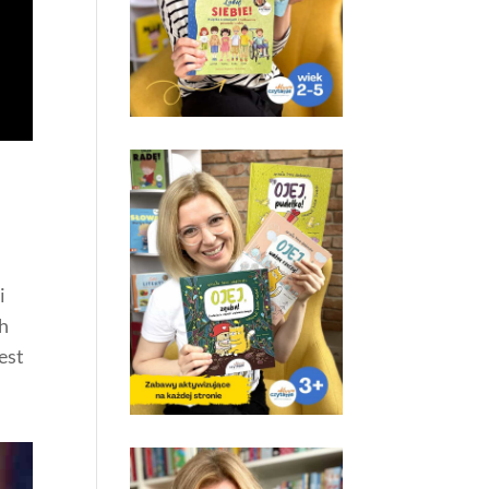
i
ch
est