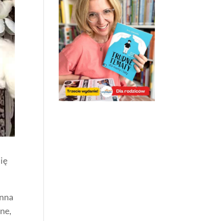
ię
anna
tne,