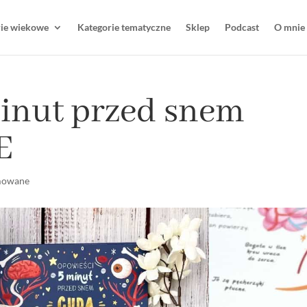
rie wiekowe
Kategorie tematyczne
Sklep
Podcast
O mnie
inut przed snem
E
mowane