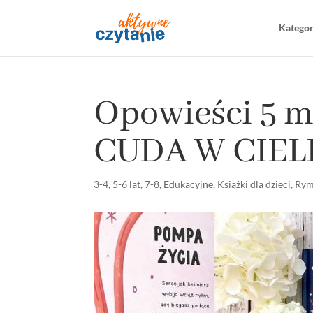
Katego
Opowieści 5 m
CUDA W CIEL
3-4
,
5-6 lat
,
7-8
,
Edukacyjne
,
Książki dla dzieci
,
Ry