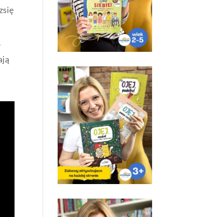
 zsię
y
ają