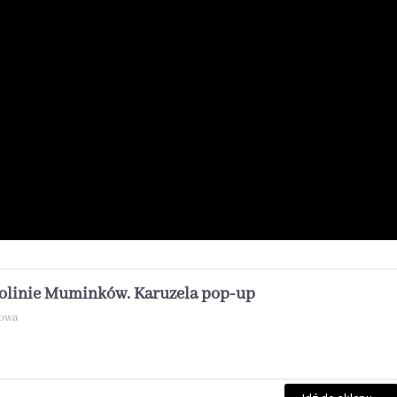
olinie Muminków. Karuzela pop-up
rowa