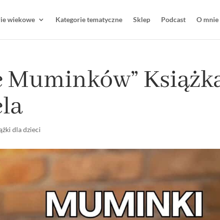
rie wiekowe
Kategorie tematyczne
Sklep
Podcast
O mnie
ie Muminków” Książk
la
ążki dla dzieci