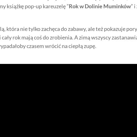
my książkę pop-up kareuzelę ”
Rok w Dolinie Muminków
” i
ą, która nie tylko zachęca do zabawy, ale też pokazuje por
ały rok mają coś do zrobienia. A zimą wszyscy zastanawi
wypadałoby czasem wrócić na ciepłą zupę.