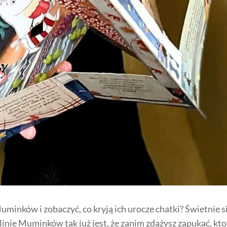
minków i zobaczyć, co kryją ich urocze chatki? Świetnie s
olinie Muminków tak już jest, że zanim zdążysz zapukać, kto