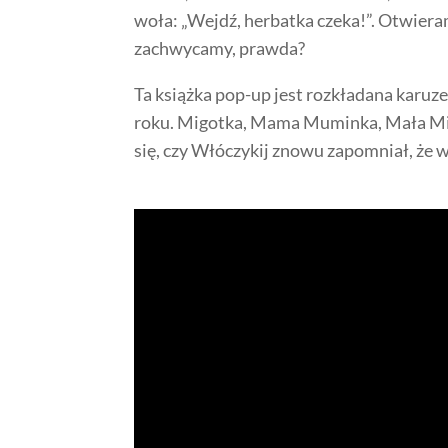
woła: „Wejdź, herbatka czeka!”. Otwiera
zachwycamy, prawda?
Ta książka pop-up jest rozkładana karuzel
roku. Migotka, Mama Muminka, Mała Mi c
się, czy Włóczykij znowu zapomniał, że 