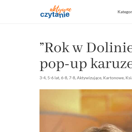
Katego
”Rok w Dolin
pop-up karuze
3-4
,
5-6 lat
,
6-8
,
7-8
,
Aktywizujące
,
Kartonowe
,
Ksi