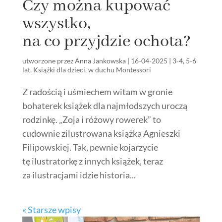
Czy można kupować
wszystko,
na co przyjdzie ochota?
utworzone przez
Anna Jankowska
|
16-04-2025
|
3-4
,
5-6
lat
,
Książki dla dzieci
,
w duchu Montessori
Z radością i uśmiechem witam w gronie
bohaterek książek dla najmłodszych uroczą
rodzinkę. „Zoja i różowy rowerek” to
cudownie zilustrowana książka Agnieszki
Filipowskiej. Tak, pewnie kojarzycie
tę ilustratorkę z innych książek, teraz
za ilustracjami idzie historia...
« Starsze wpisy