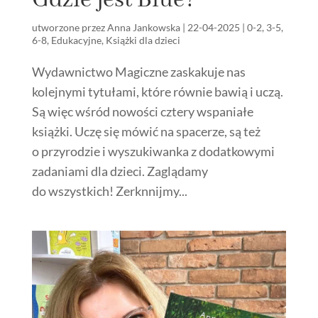
utworzone przez
Anna Jankowska
|
22-04-2025
|
0-2
,
3-5
,
6-8
,
Edukacyjne
,
Książki dla dzieci
Wydawnictwo Magiczne zaskakuje nas
kolejnymi tytułami, które równie bawią i uczą.
Są więc wśród nowości cztery wspaniałe
książki. Uczę się mówić na spacerze, są też
o przyrodzie i wyszukiwanka z dodatkowymi
zadaniami dla dzieci. Zaglądamy
do wszystkich! Zerknnijmy...