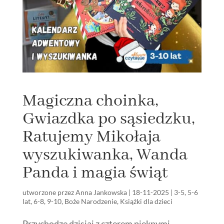
Magiczna choinka,
Gwiazdka po sąsiedzku,
Ratujemy Mikołaja
wyszukiwanka, Wanda
Panda i magia świąt
utworzone przez
Anna Jankowska
|
18-11-2025
|
3-5
,
5-6
lat
,
6-8
,
9-10
,
Boże Narodzenie
,
Książki dla dzieci
Przychodzę dzisiaj z czterem pięknymi