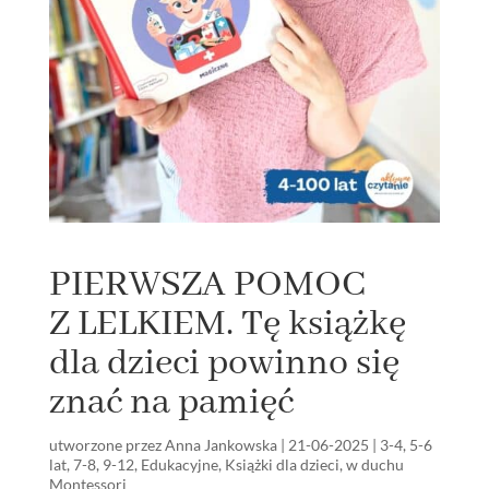
PIERWSZA POMOC
Z LELKIEM. Tę książkę
dla dzieci powinno się
znać na pamięć
utworzone przez
Anna Jankowska
|
21-06-2025
|
3-4
,
5-6
lat
,
7-8
,
9-12
,
Edukacyjne
,
Książki dla dzieci
,
w duchu
Montessori