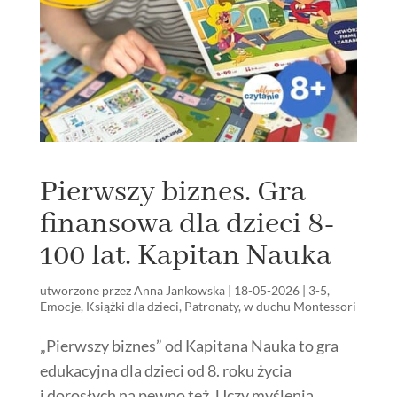
Pierwszy biznes. Gra
finansowa dla dzieci 8-
100 lat. Kapitan Nauka
utworzone przez
Anna Jankowska
|
18-05-2026
|
3-5
,
Emocje
,
Książki dla dzieci
,
Patronaty
,
w duchu Montessori
„Pierwszy biznes” od Kapitana Nauka to gra
edukacyjna dla dzieci od 8. roku życia
i dorosłych na pewno też. Uczy myślenia