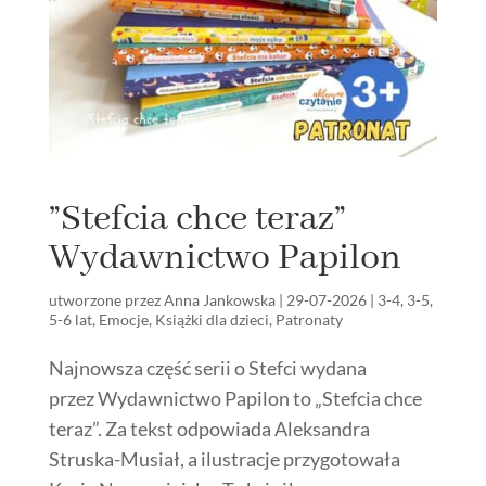
”Stefcia chce teraz”
Wydawnictwo Papilon
utworzone przez
Anna Jankowska
|
29-07-2026
|
3-4
,
3-5
,
5-6 lat
,
Emocje
,
Książki dla dzieci
,
Patronaty
Najnowsza część serii o Stefci wydana
przez Wydawnictwo Papilon to „Stefcia chce
teraz”. Za tekst odpowiada Aleksandra
Struska-Musiał, a ilustracje przygotowała