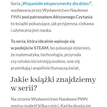
Seria
„
Wspaniałe eksperymenty dla dzieci
”
,
wydawana przez Wydawnictwo Naukowe
PWN
pod patronatem Aktywnego Czytania
to książki pokazujące, jak przyjemna, ciekawa
i użyteczna jest nauka.
To seria, która idealnie wpisuje się
w podejście STEAM
, bo pokazuje dzieciom,
że matematyka, technologia, przyroda
czy sztuka nie istnieją osobno, one się
przenikają i wspólnie tłumaczą świat.
Jakie książki znajdziemy
w serii?
Na stronie Wydawnictwo Naukowe PWN
można znaleźć kilka części. Każda skupia się