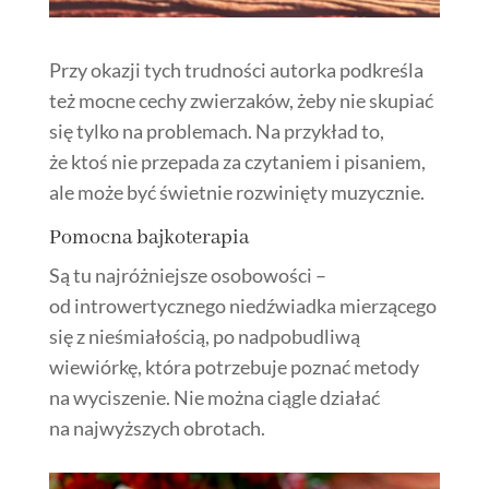
Przy okazji tych trudności autorka podkreśla
też mocne cechy zwierzaków, żeby nie skupiać
się tylko na problemach. Na przykład to,
że ktoś nie przepada za czytaniem i pisaniem,
ale może być świetnie rozwinięty muzycznie.
Pomocna bajkoterapia
Są tu najróżniejsze osobowości –
od introwertycznego niedźwiadka mierzącego
się z nieśmiałością, po nadpobudliwą
wiewiórkę, która potrzebuje poznać metody
na wyciszenie. Nie można ciągle działać
na najwyższych obrotach.