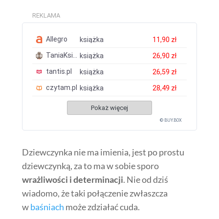
REKLAMA
Allegro
książka
11,90 zł
TaniaKsiazka.pl
książka
26,90 zł
tantis.pl
książka
26,59 zł
czytam.pl
książka
28,49 zł
Pokaż więcej
© BUY.BOX
Dziewczynka nie ma imienia, jest po prostu
dziewczynką, za to ma w sobie sporo
wrażliwości i determinacji
. Nie od dziś
wiadomo, że taki połączenie zwłaszcza
w
baśniach
może zdziałać cuda.