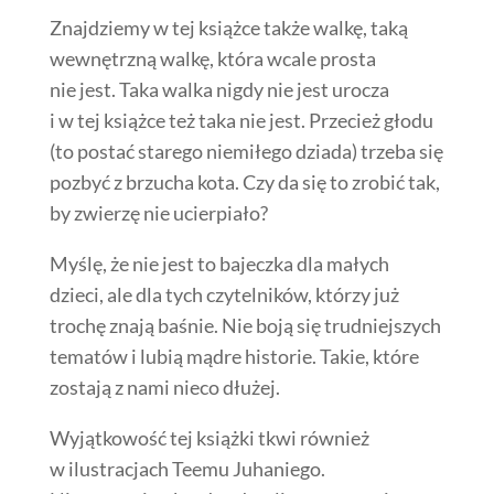
Znajdziemy w tej książce także walkę, taką
wewnętrzną walkę, która wcale prosta
nie jest. Taka walka nigdy nie jest urocza
i w tej książce też taka nie jest. Przecież głodu
(to postać starego niemiłego dziada) trzeba się
pozbyć z brzucha kota. Czy da się to zrobić tak,
by zwierzę nie ucierpiało?
Myślę, że nie jest to bajeczka dla małych
dzieci, ale dla tych czytelników, którzy już
trochę znają baśnie. Nie boją się trudniejszych
tematów i lubią mądre historie. Takie, które
zostają z nami nieco dłużej.
Wyjątkowość tej książki tkwi również
w ilustracjach Teemu Juhaniego.