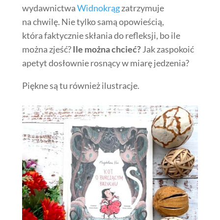
wydawnictwa
Widnokrąg
zatrzymuje
na chwilę. Nie tylko samą opowieścią,
która faktycznie skłania do refleksji, bo ile
można zjeść?
Ile można chcieć?
Jak zaspokoić
apetyt dosłownie rosnący w miarę jedzenia?
Piękne są tu również ilustracje.