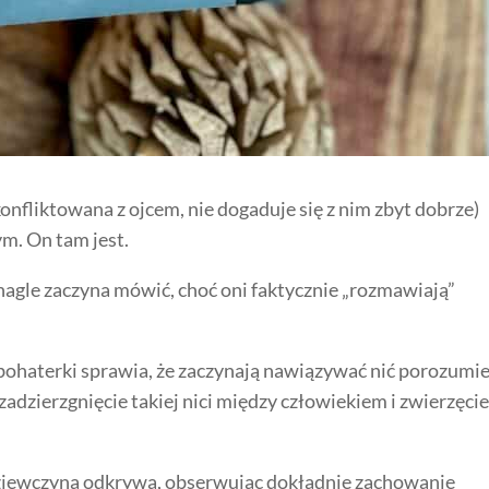
skonfliktowana z ojcem, nie dogaduje się z nim zbyt dobrze)
ym. On tam jest.
iś nagle zaczyna mówić, choć oni faktycznie „rozmawiają”
bohaterki sprawia, że zaczynają nawiązywać nić porozumie
adzierzgnięcie takiej nici między człowiekiem i zwierzęci
 dziewczyna odkrywa, obserwując dokładnie zachowanie