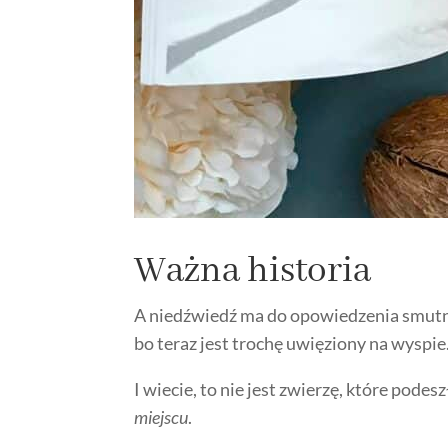
Ważna historia
A niedźwiedź ma do opowiedzenia smutną
bo teraz jest trochę uwięziony na wyspie
I wiecie, to nie jest zwierzę, które podes
miejscu
.