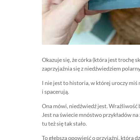
Okazuje się, że córka (która jest trochę 
zaprzyjaźnia się z niedźwiedziem polarn
I nie jest to historia, w której uroczy m
i spacerują.
Ona mówi, niedźwiedź jest. Wrażliwość 
Jest na świecie mnóstwo przykładów na z
tu też się tak stało.
To głębsza opowieść o przyjaźni, którą