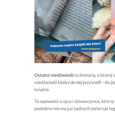
Ostatni niedźwiedź
to historia, o które
niedźwiedź
kiedyś do niej przyszedł
– do je
książce.
To opowieść o ojcu i dziewczynce, którz
podobno nie ma już żadnych zwierząt te