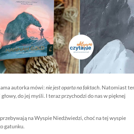
j sama autorka mówi:
nie jest oparta na faktach
. Natomiast te
j głowy, do jej myśli. I teraz przychodzi do nas w pięknej
y przebywają na Wyspie Niedźwiedzi, choć na tej wyspie
go gatunku.