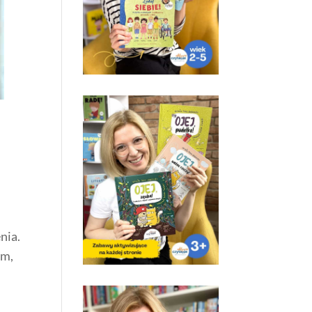
nia.
em,