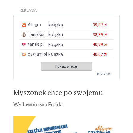
REKLAMA
Allegro
książka
39,87 zł
TaniaKsiazka.pl
książka
38,89 zł
tantis.pl
książka
40,99 zł
czytam.pl
książka
40,62 zł
Pokaż więcej
© BUY.BOX
Myszonek chce po swojemu
Wydawnictwo Frajda