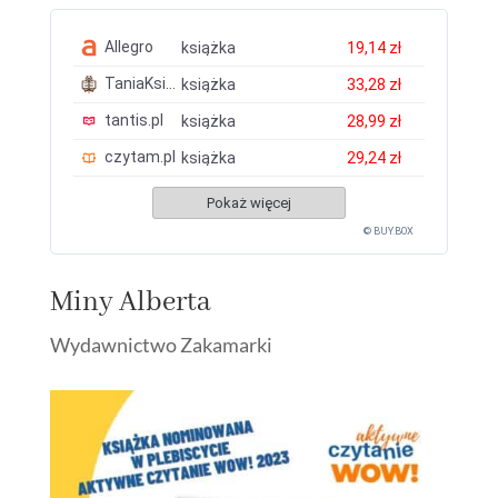
Allegro
książka
19,14 zł
TaniaKsiazka.pl
książka
33,28 zł
tantis.pl
książka
28,99 zł
czytam.pl
książka
29,24 zł
Pokaż więcej
© BUY.BOX
Miny Alberta
Wydawnictwo Zakamarki