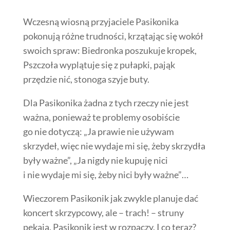
Wczesną wiosną przyjaciele Pasikonika
pokonują różne trudności, krzątając się wokół
swoich spraw: Biedronka poszukuje kropek,
Pszczoła wyplątuje się z pułapki, pająk
przędzie nić, stonoga szyje buty.
Dla Pasikonika żadna z tych rzeczy nie jest
ważna, ponieważ te problemy osobiście
go nie dotyczą: „Ja prawie nie używam
skrzydeł, więc nie wydaje mi się, żeby skrzydła
były ważne”, „Ja nigdy nie kupuję nici
i nie wydaje mi się, żeby nici były ważne”…
Wieczorem Pasikonik jak zwykle planuje dać
koncert skrzypcowy, ale – trach! – struny
pękają. Pasikonik jest w rozpaczy. I co teraz?