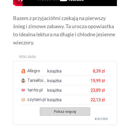
Razem z przyjaciółmi czekają na pierwszy
śnieg i zimowe zabawy. Ta urocza opowiastka
to idealna lektura na długie i chłodne jesienne
wieczory.
REKLAMA
Allegro
książka
8,39 zł
TaniaKsiazka.pl
książka
19,99 zł
tantis.pl
książka
23,89 zł
czytam.pl
książka
22,13 zł
Pokaż więcej
© BUY.BOX