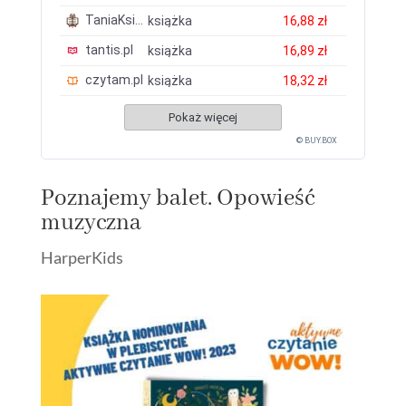
TaniaKsiazka.pl
książka
16,88 zł
tantis.pl
książka
16,89 zł
czytam.pl
książka
18,32 zł
Pokaż więcej
© BUY.BOX
Poznajemy balet. Opowieść
muzyczna
HarperKids