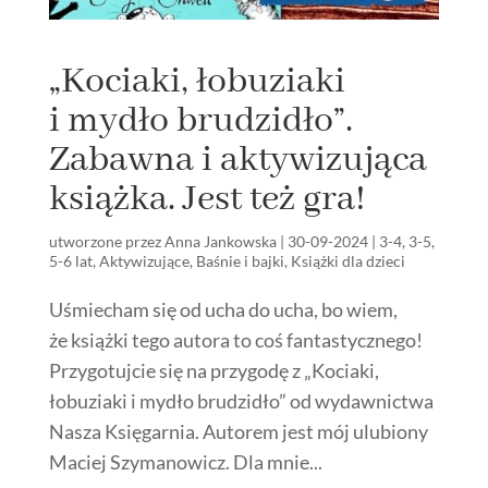
„Kociaki, łobuziaki
i mydło brudzidło”.
Zabawna i aktywizująca
książka. Jest też gra!
utworzone przez
Anna Jankowska
|
30-09-2024
|
3-4
,
3-5
,
5-6 lat
,
Aktywizujące
,
Baśnie i bajki
,
Książki dla dzieci
Uśmiecham się od ucha do ucha, bo wiem,
że książki tego autora to coś fantastycznego!
Przygotujcie się na przygodę z „Kociaki,
łobuziaki i mydło brudzidło” od wydawnictwa
Nasza Księgarnia. Autorem jest mój ulubiony
Maciej Szymanowicz. Dla mnie...