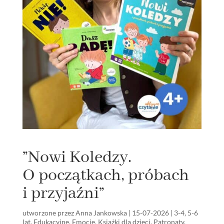
”Nowi Koledzy.
O początkach, próbach
i przyjaźni”
utworzone przez
Anna Jankowska
|
15-07-2026
|
3-4
,
5-6
lat
,
Edukacyjne
,
Emocje
,
Książki dla dzieci
,
Patronaty
,