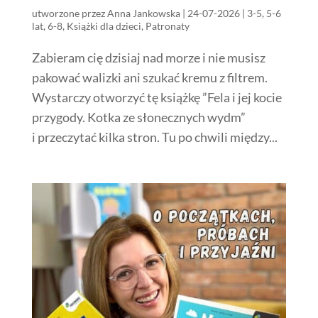
utworzone przez
Anna Jankowska
|
24-07-2026
|
3-5
,
5-6
lat
,
6-8
,
Książki dla dzieci
,
Patronaty
Zabieram cię dzisiaj nad morze i nie musisz
pakować walizki ani szukać kremu z filtrem.
Wystarczy otworzyć tę książkę ”Fela i jej kocie
przygody. Kotka ze słonecznych wydm”
i przeczytać kilka stron. Tu po chwili między...