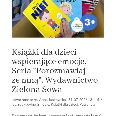
Książki dla dzieci
wspierające emocje.
Seria ”Porozmawiaj
ze mną”. Wydawnictwo
Zielona Sowa
utworzone przez
Anna Jankowska
|
31-07-2026
|
3-4
,
5-6
lat
,
Edukacyjne
,
Emocje
,
Książki dla dzieci
,
Patronaty
Przyznasz, że krzyk czasem jest uzasadniony?