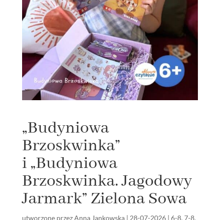
„Budyniowa
Brzoskwinka”
i „Budyniowa
Brzoskwinka. Jagodowy
Jarmark” Zielona Sowa
utworzone przez
Anna Jankowska
|
28-07-2026
|
6-8
,
7-8
,